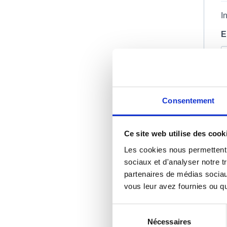
I
E
Pe
V
Consentement
Ce site web utilise des cook
Ve
Les cookies nous permettent d
sociaux et d'analyser notre t
partenaires de médias sociaux
Vo
vous leur avez fournies ou qu'
em
Sélection
Nécessaires
du