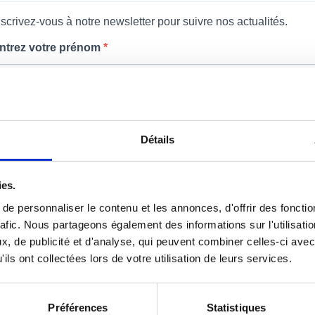
nscrivez-vous à notre newsletter pour suivre nos actualités.
ntrez votre prénom
rsonnalisez ce texte d'aide facultatif avant de publier votre formulaire..
euillez renseigner votre adresse e-mail pour vous inscrire
Détails
ies.
uillez renseigner votre adresse e-mail pour vous inscrire. Ex. : abc@xyz.com
e personnaliser le contenu et les annonces, d'offrir des fonctio
J'accepte de recevoir vos e-mails et confirme avoir pris connaissanc
rafic. Nous partageons également des informations sur l'utilisati
de votre politique de confidentialité et mentions légales.
, de publicité et d'analyse, qui peuvent combiner celles-ci avec
us pouvez vous désinscrire à tout moment en cliquant sur le lien présent dans nos
ils ont collectées lors de votre utilisation de leurs services.
ails.
Nous utilisons Sendinblue en tant que plateforme marketing
Préférences
Statistiques