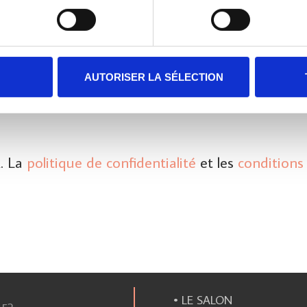
En soumettant ce formulaire, vous reconnaissez que les
informations que vous allez fournir seront transmises à
Sendinblue en sa qualité de processeur de données; et ce
conformément à ses
conditions générales d'utilisation
.
S'INSCRIRE
AUTORISER LA SÉLECTION
. La
politique de confidentialité
et les
conditions 
T
• LE SALON