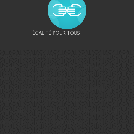
ÉGALITÉ POUR TOUS
window.addEventListener('load', function() { if
(typeof window.dataLayer !== 'undefined') {
window.dataLayer.push({ 'event':
'planityReservation', 'reservationDetails': {
'service': 'Nom du service', 'date': 'Date de
réservation', 'price': 'Prix', 'customerID': 'ID du
client' } }); console.log('Datalayer de la
réservation:', window.dataLayer); } else {