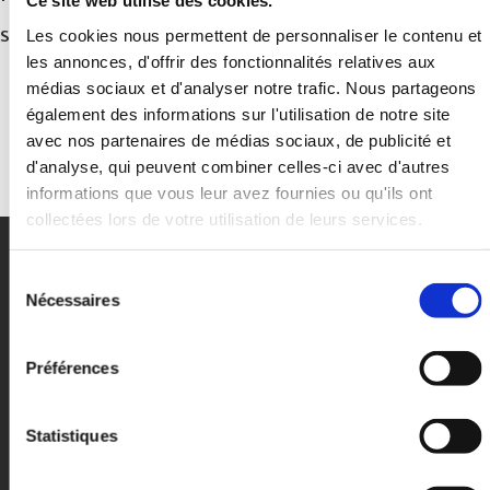
Ce site web utilise des cookies.
soit à l’extérieur comme à l’intérieur.
Les cookies nous permettent de personnaliser le contenu et
les annonces, d'offrir des fonctionnalités relatives aux
médias sociaux et d'analyser notre trafic. Nous partageons
également des informations sur l'utilisation de notre site
avec nos partenaires de médias sociaux, de publicité et
d'analyse, qui peuvent combiner celles-ci avec d'autres
informations que vous leur avez fournies ou qu'ils ont
collectées lors de votre utilisation de leurs services.
Sélection
Nécessaires
du
consentement
Préférences
• CONTACT
06 14 74 28 52
Statistiques
contact@johannbartoche.com